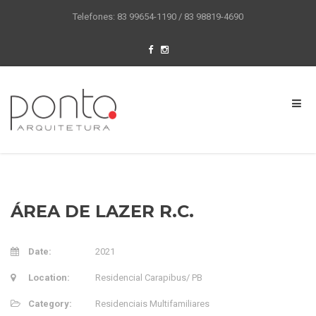
Telefones: 83 99654-1190 / 83 98819-4690
ÁREA DE LAZER R.C.
Date:
2021
Location:
Residencial Carapibus/ PB
Category:
Residenciais Multifamiliares