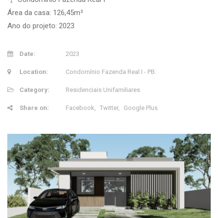
Área da casa: 126,45m²
Ano do projeto: 2023
Date:
2023
Location:
Condomínio Fazenda Real I - PB.
Category:
Residenciais Unifamiliares
Share on:
Facebook
Twitter
Google Plus