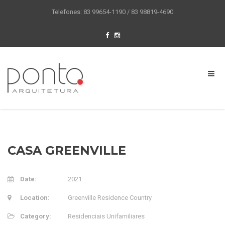
Telefones: 83 99654-1190 / 83 98819-4690
CASA GREENVILLE
Date:
2021
Location:
Greenville Residence Country
Category:
Residenciais Unifamiliares